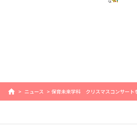
な
>
ニュース
>
保育未来学科 クリスマスコンサート
home