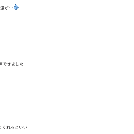
ず涙が…
揮できました
てくれるといい