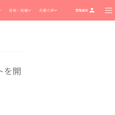
資格・就職
先輩の声
閲覧者別
トを開