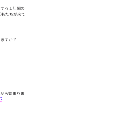
露する１年間の
どもたちが来て
りますか？
ろから始まりま