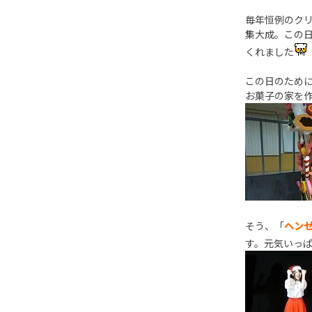
毎年恒例のク
集大成。この
くれました
この日のために
お菓子の家を
そう、「
ヘン
す。元気いっ