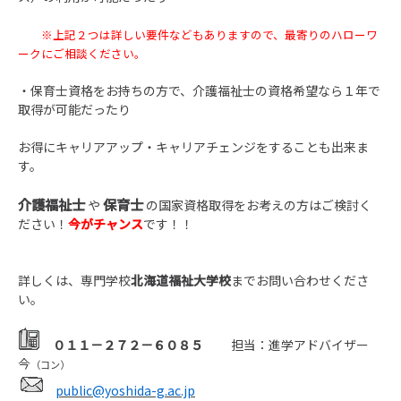
※上記２つは詳しい要件などもありますので、
最寄りのハローワ
ークにご相談ください。
・保育士資格をお持ちの方で、介護福祉士の資格希望なら１年で
取得が可能だったり
お得にキャリアアップ・キャリアチェンジをすることも出来ま
す。
介護福祉士
保育士
や
の国家資格取得をお考えの方はご検討く
ださい！
今がチャンス
です！！
詳しくは、専門学校
北海道福祉大学校
までお問い合わせくださ
い。
０１１－２７２－６０８５
担当：進学アドバイザー
今
（コン）
public@yoshida-g.ac.jp