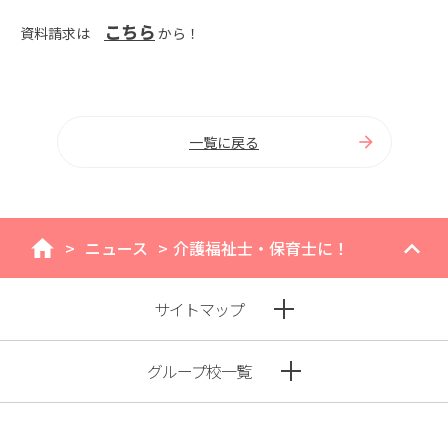
こちら
資料請求は
から！
一覧に戻る
>
ニュース
>
介護福祉士・保育士に！
home
サイトマップ
グループ校一覧