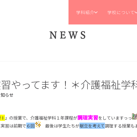
学科紹介
学校について
NEWS
実習やってます！＊介護福祉学
お知らせ
調理実習
術Ⅰ
』の授業で、介護福祉学科１年課程が
をしていますっっ
理実習は前期で
６回
最後は学生たちが
献立を考えて
調理する授業も