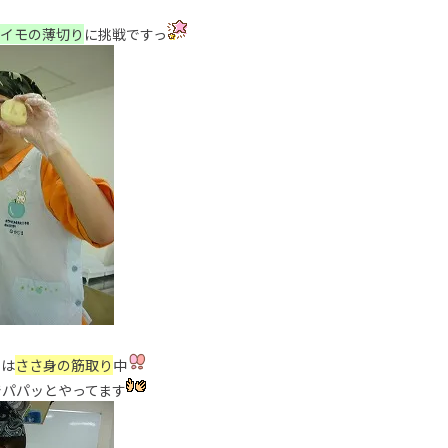
ガイモの薄切り
に挑戦ですっ
らは
ささ身の筋取り
中
でパパッとやってます