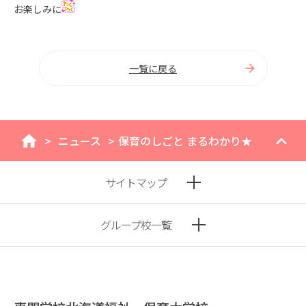
お楽しみに
一覧に戻る
>
ニュース
>
保育のしごと まるわかり★
home
サイトマップ
グループ校一覧