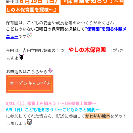
６月19日（日）
『保育園を知ろう！
～や
最後は
』
しの木保育園を探検～
保育園は、こどもの安全や成長を考えたつくりがたくさん
こどものいない日曜日の保育園を探検して
”保育園”を知る体験メ
ニュー
です
やしの木保育園
今回は 吉田学園姉妹園の１つ
に行き
ますよ
お申込みはこちらから
5/21（土）保育士を知ろう！～1日保育士体験～
6/5（日）こどもを知ろう！～こどもたちと観劇～
に参加してくれた皆さん、6/19に参加して
かわいい絵本
をゲット
しましょう