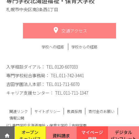
専門学校北海道福祉・保育大学校
札幌市中央区南3条西1丁目
交通アクセス
学校への経路
学校からの経路
入学相談ダイアル：
TEL.0120-607033
専門学校総合事務局：
TEL.011-742-3441
吉田学園法人本部：
TEL.011-711-6070
キャリア支援センター：
TEL.011-711-1347
関連リンク
サイトポリシー
教員採用
寄付金のお願い
情報公開
(C) 専門学校北海道福祉・保育大学校｜吉田学園
オープン
マイページ
デジタル
資料請求
キャンパス
登録
パンフレット