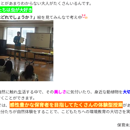
ことがあまりわからない大人がたくさんいるんです。
たちは虫が大好き
はどれでしょうか？」
絵を見てみんなで考え中
自然に触れ生活する中で、その
美しさ
に気付いたり、身近な動植物を
大
付くことができます。
感性豊かな保育者を目指してたくさんの体験型授業
では、
が
自分たちが自然体験をすることで、こどもたちへの環境教育の大切さを
保育未