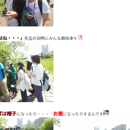
はね・・・」
先生の説明にみんな興味津々
ぱは帽子
お面
になったり・・・
になったりするんです