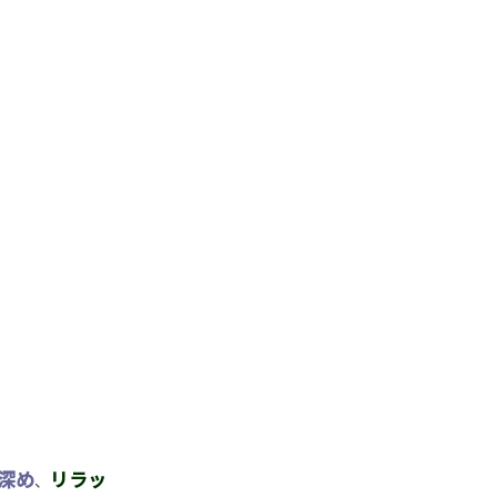
深め
リラッ
、