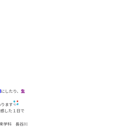
切
にしたり、
生
あります
実感した１日で
来学科 長谷川