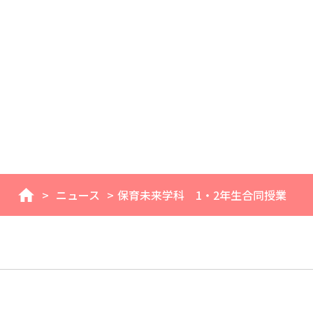
>
ニュース
>
保育未来学科 1・2年生合同授業
home