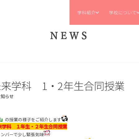
学科紹介
学校について
NEWS
来学科 1・2年生合同授業
お知らせ
境』
の授業の様子をご紹介します
来学科 １年生・２年生合同授業
メンバーで少し緊張気味