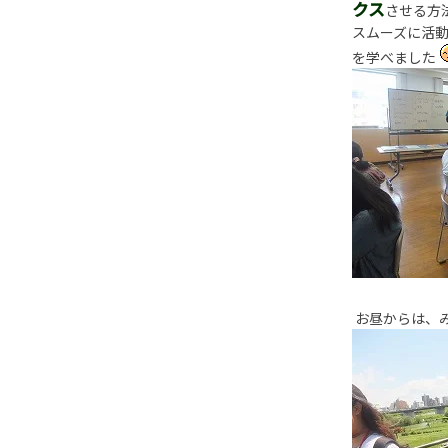
クス
させる方
スムーズに活
を学べました
お昼からは、