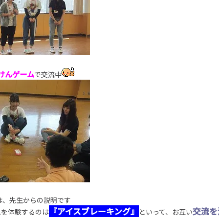
けんゲーム
で交流中
は、先生からの説明です
『アイスブレーキング』
交流を
ムを体験するのは
といって、お互い