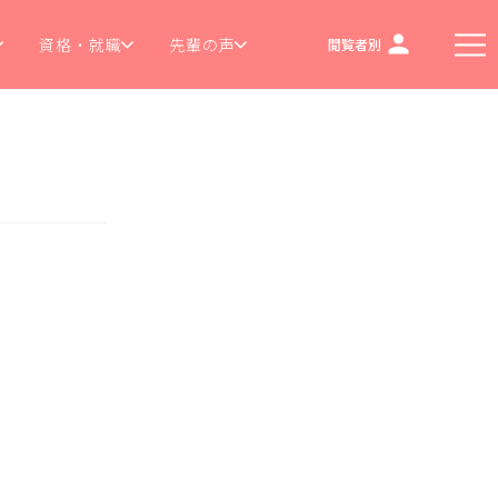
資格・就職
先輩の声
閲覧者別