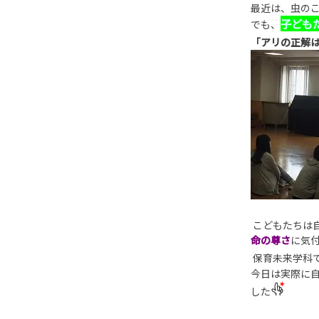
最近は、虫の
子ども
でも、
「アリの正解
こどもたちは
命の尊さ
に気
保育未来学科
今日は実際に
した