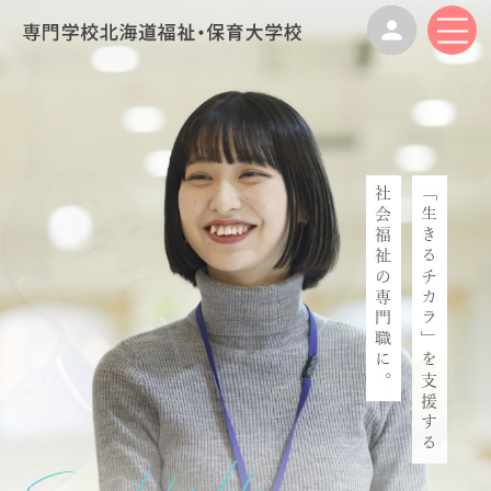
社会福祉の専門職に。
笑顔って広がっていく。
「生きるチカラ」を支援する
寄り添うほどに、