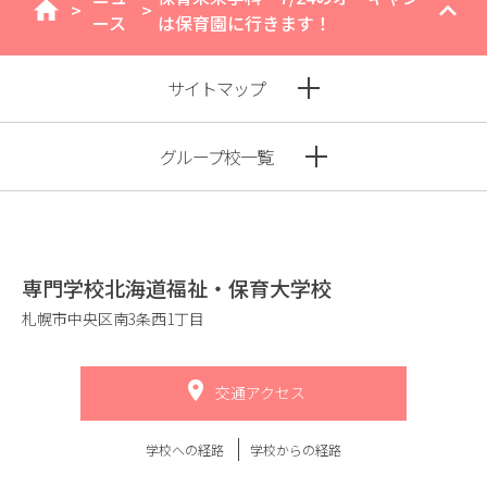
>
>
home
ース
は保育園に行きます！
サイトマップ
グループ校一覧
専門学校北海道福祉・保育大学校
札幌市中央区南3条西1丁目
交通アクセス
学校への経路
学校からの経路