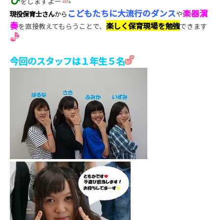
をしますよー
こどもたちに大流行のダンス
楽器演
現役保育士さん
から
や
奏
楽しく保育現場を勉強
を直接教えてもらうことで、
できます
今回のスタッフは１年生５名