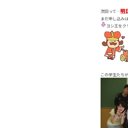
明日
次回って…
まだ申し込み
ヨシ王をク
この学生たち