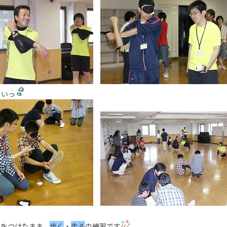
しいっ
クをつけたまま、
歩く
・
走る
の練習です