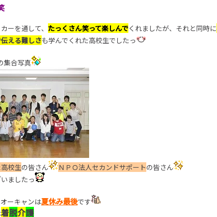
笑
ッカーを通して、
たっくさん笑って楽しんで
くれましたが、それと同時に
で伝える難しさ
も学んでくれた高校生でしたっ
の集合写真
た高校生
の皆さん
ＮＰＯ法人セカンドサポート
の皆さん
ざいましたっ
夏休み最後
のオーキャンは
です
着
脱
介
護
は