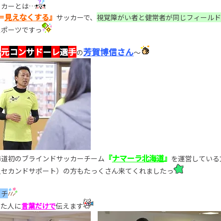
ッカーとは…
＝
見えなくする
』
サッカーで、
視覚障がい者と健常者が同じフィールド
スポーツですっ
元
コ
ン
サ
ド
ー
レ
選
手
芳賀博信さん
…
の
～
『
ナマーラ北海道
』
海道初のブラインドサッカーチーム
を運営している
人セカンドサポート）の方もたっくさん来てくれましたっ
ッチ
した人に
言葉だけで
伝えます