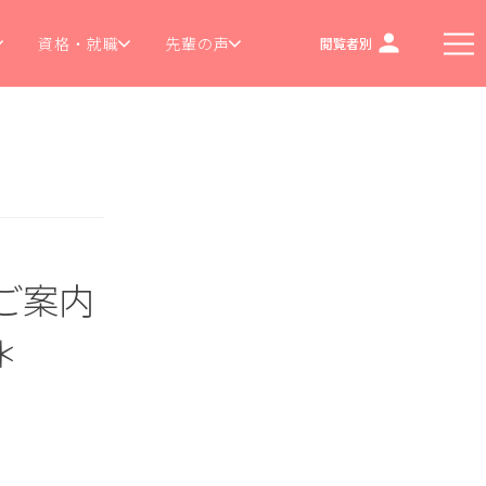
資格・就職
先輩の声
閲覧者別
のご案内
＊