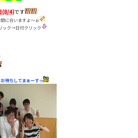
(8/4)
です
は間に合いますよ～ぉ
リック→日付クリック
が
お待ちしてまぁーすっ