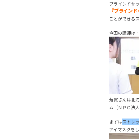
ブラインドサ
『
ブラインド
ことができる
今回の講師は
芳賀さんは北
ム（ＮＰＯ法
まずは
ストレ
アイマスクを