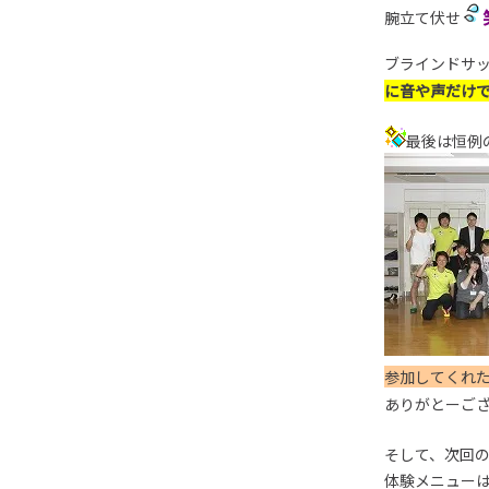
腕立て伏せ
ブラインドサ
に音や声だけ
最後は恒例
参加してくれ
ありがとーご
そして、次回
体験メニュー