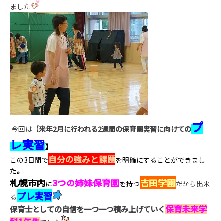
ました
プ
今回は
【来年2月に行われる2週間の保育園実習に向けての
レ実習
】
自分の強みと課題
この3日間で
を明確にすることができまし
た
。
札幌市内
3つの姉妹保育園
吉田学園
に
を持つ
だから出来
プレ実習
る
保育未来学
保育士としての自信を一つ一つ積み上げていく