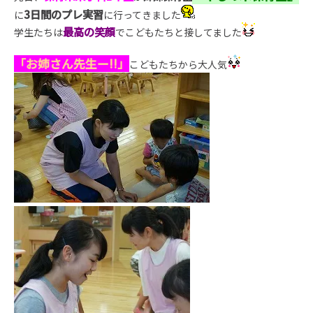
3日間のプレ実習
に
に行ってきました
最高の笑顔
学生たちは
でこどもたちと接してました
「お姉さん先生ー!!」
こどもたちから大人気