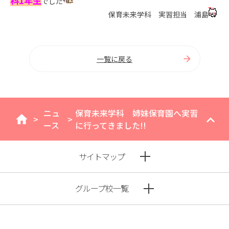
科1年生
でした
保育未来学科 実習担当 浦島
一覧に戻る
ニュ
保育未来学科 姉妹保育園へ実習
>
>
home
ース
に行ってきました!!
サイトマップ
グループ校一覧