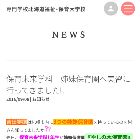
NEWS
保育未来学科 姉妹保育園へ実習に
行ってきました!!
2016/09/08 |
お知らせ
吉田学園
3つの姉妹保育園
は札幌市内に
を持っているのを皆
さん知ってましたか
『やしの木保育園』
保育未来学科1年生
先日、
が
姉妹保育園