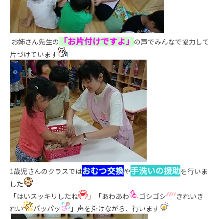
「お片付けですよ」
お姉さん先生の
の声でみんなで協力して
片づけています
おむつ交換
手洗いの援助
1歳児さんのクラスでは
や
を行いま
した
「はいスッキリしたね
」「あわあわ
ゴシゴシ
きれいき
れい
パッパッ
」声を掛けながら、行います