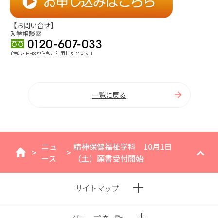
【お問い合せ】
一覧に戻る
ニュ
精神保健福祉学科 10月1日
>
>
home
ース
（土）願書受付開始
サイトマップ