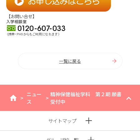
【お問い合せ】
一覧に戻る
ニュー
精神保健福祉学科 第２期 願書
>
>
home
ス
受付中
サイトマップ