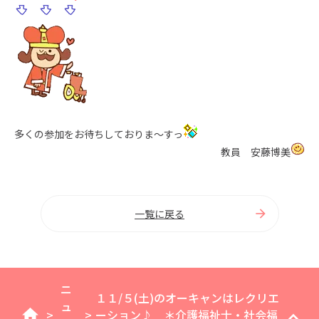
多くの参加をお待ちしておりま～すっ
教員 安藤博美
一覧に戻る
ニ
１１/５(土)のオーキャンはレクリエ
ュ
>
>
ーション♪ ＊介護福祉士・社会福
home