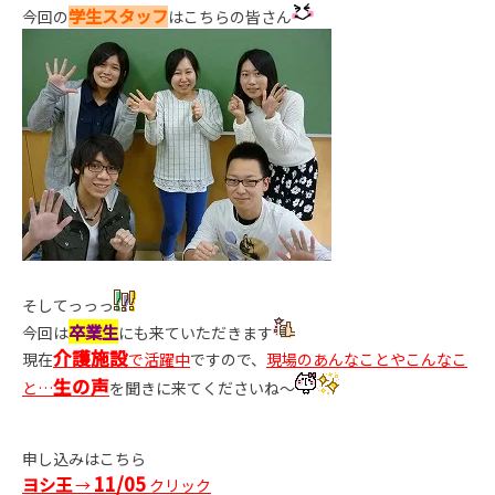
学生スタッフ
今回の
はこちらの皆さん
そしてっっっ
卒業生
今回は
にも来ていただきます
介護施設
現在
で活躍中
ですので、
現場のあんなことやこんなこ
生の声
と…
を聞きに来てくださいね～
申し込みはこちら
11/05
ヨシ王
→
クリック