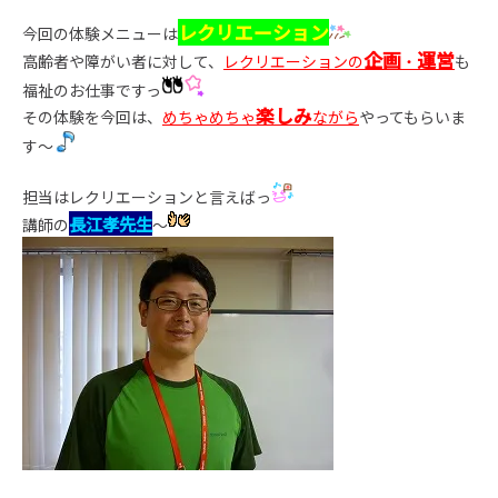
レクリエーション
今回の体験メニューは
企画
運営
高齢者や障がい者に対して、
レクリエーションの
・
も
福祉のお仕事ですっ
楽しみ
その体験を今回は、
めちゃめちゃ
ながら
やってもらいま
す～
担当はレクリエーションと言えばっ
長江孝先生
講師の
～