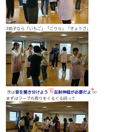
3拍子なら「いちご」「ごりら」「ぎょうざ」
次は
音を聞き分けよう
反射神経が必要だよ
まずはフープの周りをぐるぐる回って