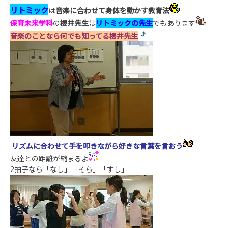
リトミック
は
音楽に合わせて身体を動かす教育法
保育未来学科
の
櫻井先生
は
リトミックの先生
でもあります
音楽のことなら何でも知ってる櫻井先生
リズムに合わせて手を叩きながら好きな言葉を言おう
友達との距離が縮まるよ
2拍子なら「なし」「そら」「すし」