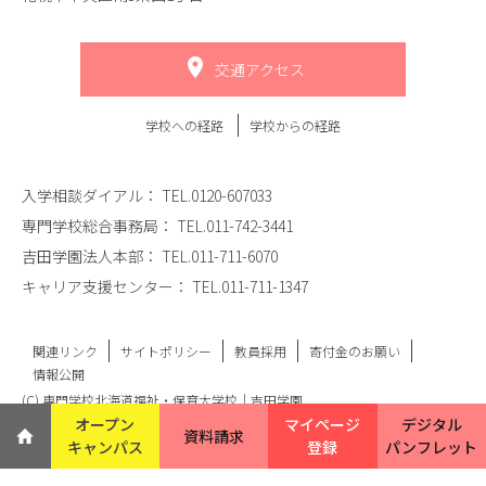
交通アクセス
学校への経路
学校からの経路
入学相談ダイアル：
TEL.0120-607033
専門学校総合事務局：
TEL.011-742-3441
吉田学園法人本部：
TEL.011-711-6070
キャリア支援センター：
TEL.011-711-1347
関連リンク
サイトポリシー
教員採用
寄付金のお願い
情報公開
(C) 専門学校北海道福祉・保育大学校｜吉田学園
オープン
マイページ
デジタル
資料請求
キャンパス
登録
パンフレット