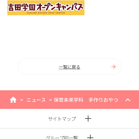
一覧に戻る
>
ニュース
>
保育未来学科 手作りおやつ
home
サイトマップ
グループ校一覧