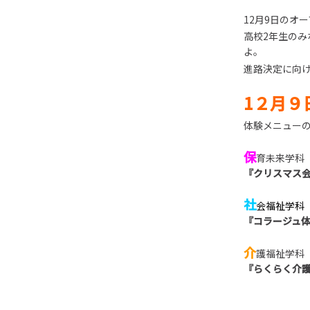
12月9日のオ
高校2年生のみ
よ。
進路決定に向
1２月９
体験メニュー
保
育未来学科
『クリスマス
社
会福祉学科
『コラージュ
介
護福祉学科
『らくらく介