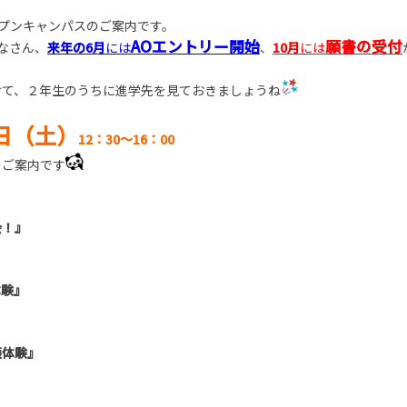
ープンキャンパスのご案内です。
AOエントリー開始
願書の受付
なさん、
来年の6月
には
、
10月
には
けて、２年生のうちに進学先を見ておきましょうね
日（土）
12：30～16
：
00
のご案内です
会！』
体験』
護体験』