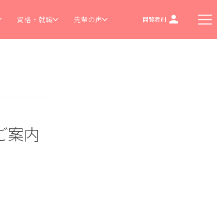
資格・就職
先輩の声
閲覧者別
ご案内