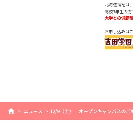
北海道福祉は
高校3年生の方
大学との併願
お申し込みは
>
ニュース
>
12/9（土） オープンキャンパスのご
home