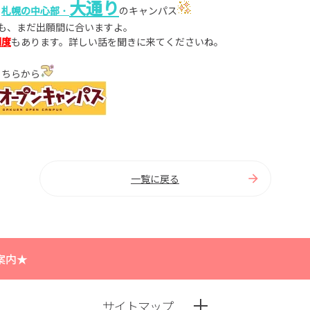
大
通り
、
札幌の中心部
・
のキャンパス
も、まだ出願間に合いますよ。
制度
もあります。詳しい話を聞きに来てくださいね。
こちらから
一覧に戻る
案内★
サイトマップ