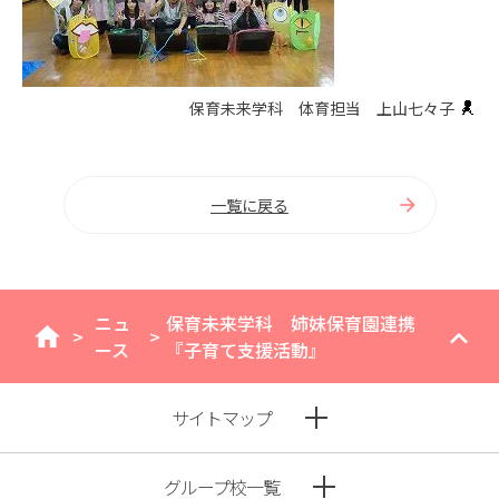
保育未来学科 体育担当 上山七々子
一覧に戻る
ニュ
保育未来学科 姉妹保育園連携
>
>
home
ース
『子育て支援活動』
サイトマップ
グループ校一覧