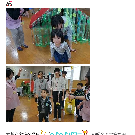
へそへそパワー
素敵な宝箱を
発見
「
」の呪文で宝箱が開