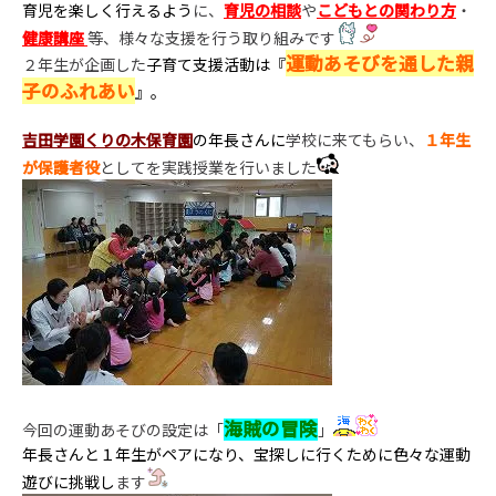
育児を楽しく行えるよう
に、
育児の相談
や
こどもとの関わり方
・
健康講座
等、様々な支援を行う取り組みです
運動あそびを通した親
２年生が企画した
子育て支援活動は『
子のふれあい
』。
吉田学園くりの木保育園
の年長さんに
学校に来てもらい、
１年生
が保護者役
としてを実践授業を行いました
海賊の冒険
今回の運動あそびの設定は「
」
年長さんと１年生がペアになり、宝探しに行くために色々な運動
遊びに挑戦し
ます