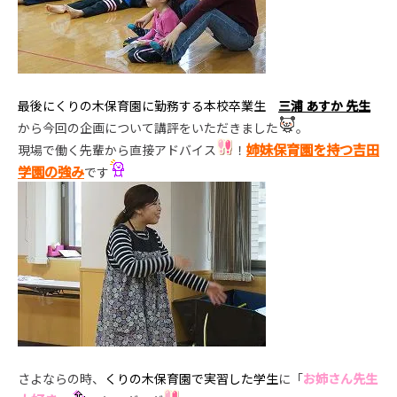
最後に
くりの木保育園に勤務する本校卒業生
三浦 あすか 先生
から今回の企画について講評をいただきました
。
姉妹保育園を持つ吉田
現場で働く先輩から直接アドバイス
！
学園の強み
です
さよならの時、
くりの木保育園で実習した学生
に「
お姉さん先生