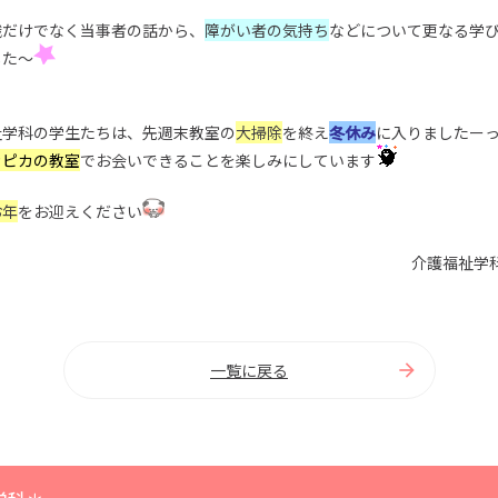
識だけでなく当事者の話から、
障がい者の気持ち
などについて更なる学
した～
祉学科の学生たちは、先週末教室の
大掃除
を終え
冬休み
に入りましたー
カピカの教室
でお会いできることを楽しみにしています
お年
をお迎えください
介護福祉学
一覧に戻る