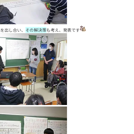
見を出し合い、
その解決策
も考え、発表です