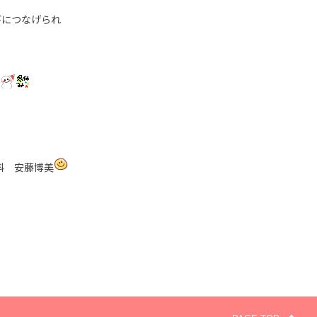
びにつなげられ
っ
科 安藤博美