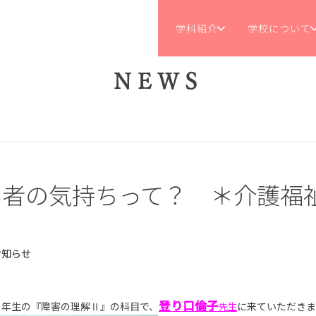
学科紹介
学校について
NEWS
い者の気持ちって？ ＊介護福
お知らせ
登り口倫子
１年生の『障害の理解Ⅱ』の科目で、
先生
に来ていただきま