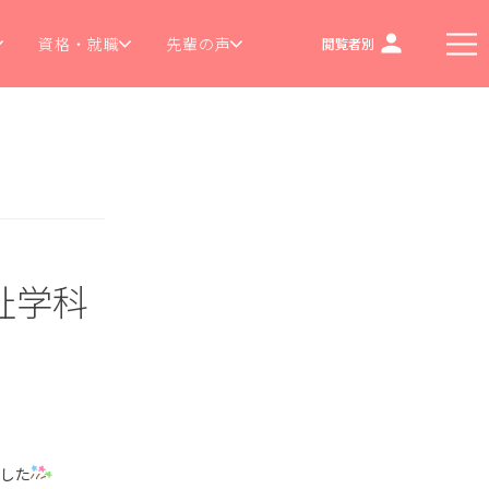
資格・就職
先輩の声
閲覧者別
祉学科
した