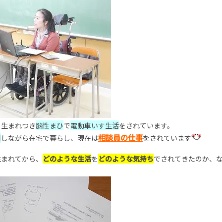
、生まれつき
脳性まひ
で
電動車いす生活
をされています。
相談員の仕事
用
しながら在宅で暮らし、現在は
をされています
生まれてから、
どのような
生活
を
どのような
気持ち
でされてきたのか、