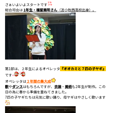
さぁいよいよスタートです
総合司会は
1年生・福留美咲さん
（苫小牧西高校出身）。
第1部は、２年生によるオペレッタ
『オオカミと７匹の子ヤギ』
です
オペレッタは
２年間
の集大成
歌
や
ダンス
はもちろんですが、
衣装
・
美術
も2年生が制作。この
日の為に春から準備を重ねてきました。
7匹の子ヤギたちは元気に歌い踊り、母ヤギはやさしく歌います