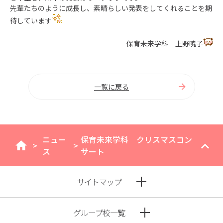
先輩たちのように成長し、素晴らしい発表をしてくれることを期
待しています
保育未来学科 上野暁子
一覧に戻る
ニュー
保育未来学科 クリスマスコン
>
>
home
ス
サート
サイトマップ
グループ校一覧