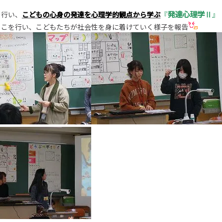
発達心理学Ⅱ
を行い、
こどもの心身の発達を心理学的観点から学ぶ
『
』
っこを行い、こどもたちが社会性を身に着けていく様子を報告