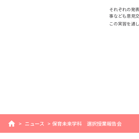
それぞれの発
事なども意見
この実習を通
>
ニュース
>
保育未来学科 選択授業報告会
home