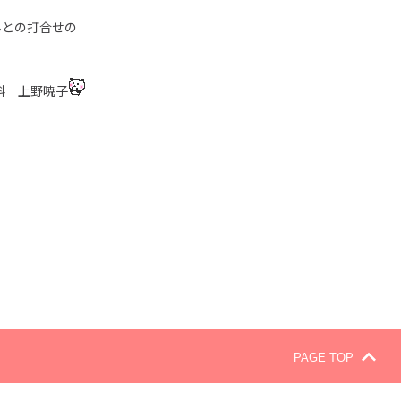
んとの打合せの
科 上野暁子
PAGE TOP