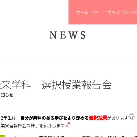
学科紹介
学校について
NEWS
未来学科 選択授業報告会
お知らせ
選択授業
2年生
は、
自分が興味のある学びをより深める
があります
授業実習報告会
の様子を紹介します