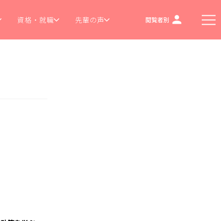
資格・就職
先輩の声
閲覧者別