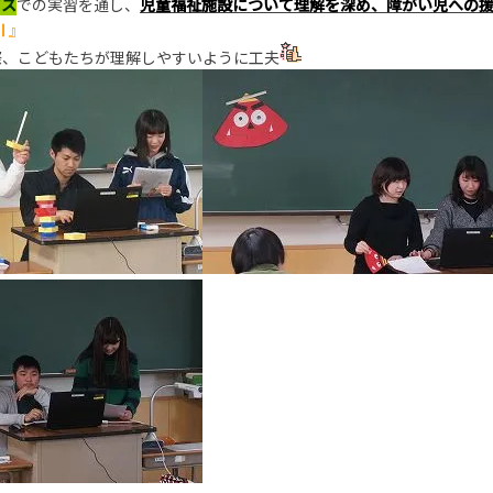
ビス
での実習を通し、
児童福祉施設について理解を深め、障がい児への
Ⅱ
』
際、こどもたちが理解しやすいように工夫