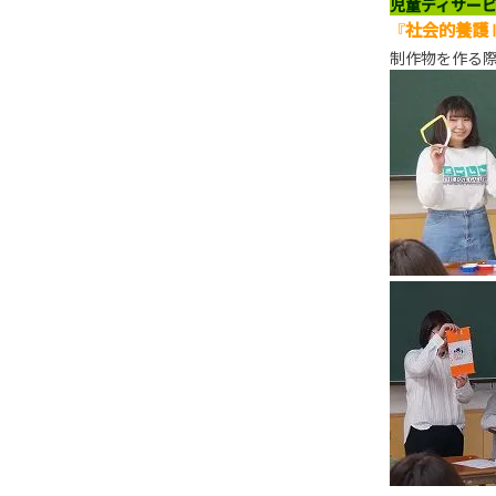
児童ディサー
社会的養護
『
制作物を作る