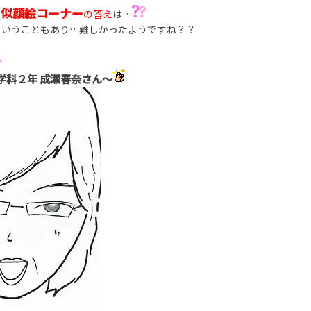
似顔絵コーナー
の
の答え
は…
ということもあり…難しかったようですね？？
学科２年 成瀬春奈さん～