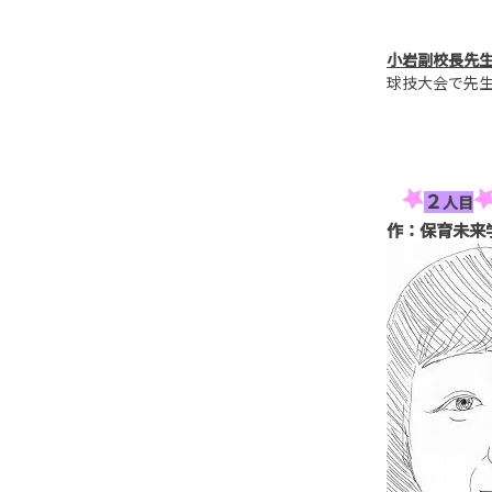
小岩副校長先
球技大会で先
２
人目
作：保育未来