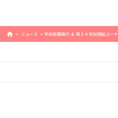
>
ニュース
>
学校新聞発行 ＆ 第３４号似顔絵コー
home