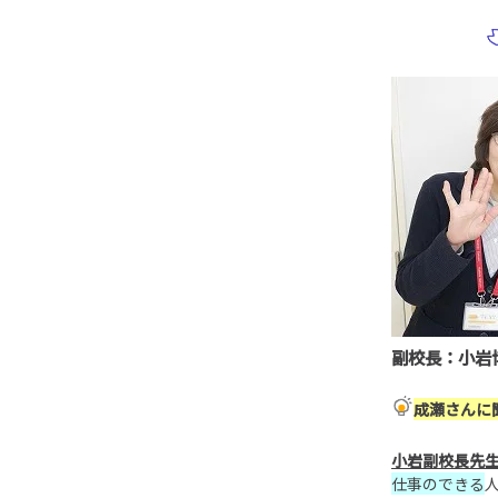
副校長：小岩
成瀬
さんに
小岩副校長先
仕事のできる