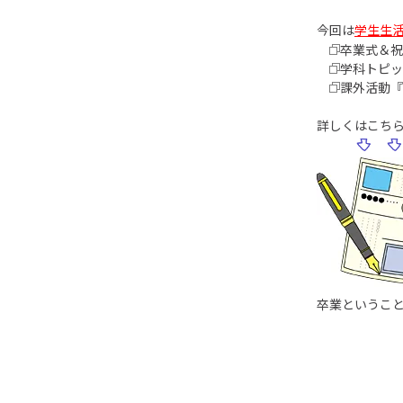
今回は
学生生
卒業式＆祝
学科トピッ
課外活動『
詳しくはこち
卒業というこ