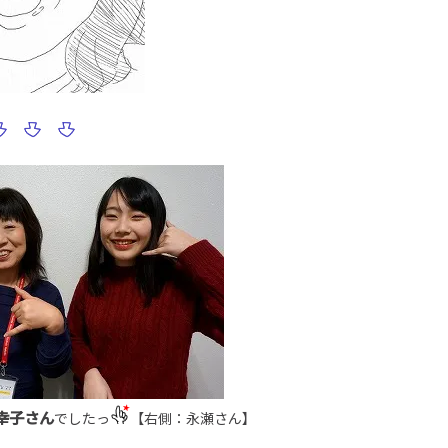
幸子さん
でしたっ
【右側：永瀬さん】