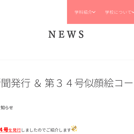
学科紹介
学校について
NEWS
聞発行 ＆ 第３４号似顔絵コ
え
お知らせ
４号
を発行
しましたのでご紹介します