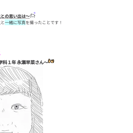
生との思い出は～
生と
一緒に写真
を撮ったことです！
学科１年 永瀬早菜さん～