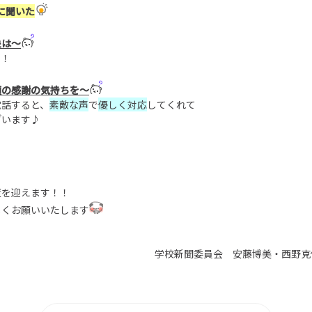
に聞いた
象は～
！！
頃の感謝の気持ちを～
電話すると、
素敵な声
で
優しく対応
してくれて
ざいます♪
度を迎えます！！
しくお願いいたします
学校新聞委員会 安藤博美・西野克