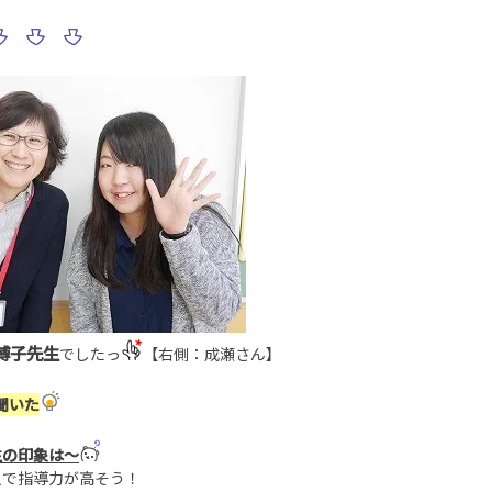
博子先生
でしたっ
【右側：成瀬さん】
聞いた
生の印象は～
人で指導力が高そう！