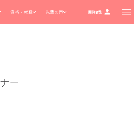
資格・就職
先輩の声
閲覧者別
ーナー