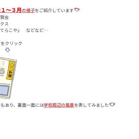
１～３月
活
の様子
をご紹介しています
賀会
クス
てらこや』 などなど…
らをクリック
ともあり、裏面一面には
学校周辺の風景
を表してみました