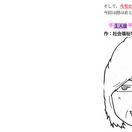
そして、
今号
今回は顔はめ
１
人目
作：社会福祉