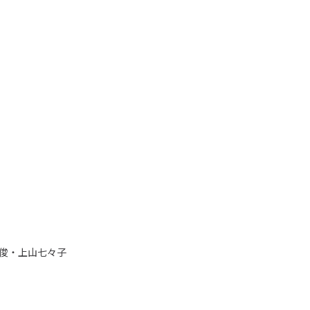
俊・上山七々子