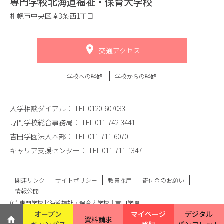
専門学校北海道福祉・保育大学校
札幌市中央区南3条西1丁目
交通アクセス
学校への経路
学校からの経路
入学相談ダイアル：
TEL.0120-607033
専門学校総合事務局：
TEL.011-742-3441
吉田学園法人本部：
TEL.011-711-6070
キャリア支援センター：
TEL.011-711-1347
関連リンク
サイトポリシー
教員採用
寄付金のお願い
情報公開
(C) 専門学校北海道福祉・保育大学校｜吉田学園
オープン
マイページ
デジタル
資料請求