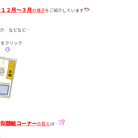
１２月～３月
活
の様子
をご紹介しています
介 などなど…
らをクリック
似顔絵コーナー
の
の答え
は…