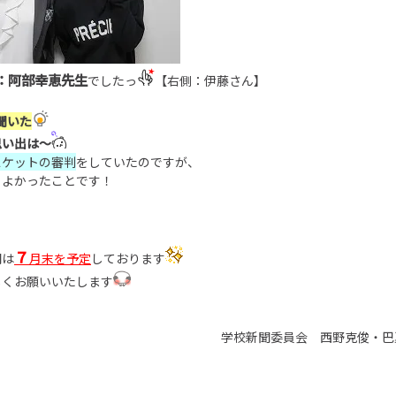
：阿部幸恵先生
でしたっ
【右側：伊藤さん】
聞いた
思い出は～
スケットの審判
をしていたのですが、
こよかったことです！
７
聞は
月末を予定
しております
しくお願いいたします
学校新聞委員会 西野克俊・巴