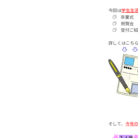
今回は
学生生
卒業式
祝賀会
受付ご紹
詳しくはこち
そして、
今号
１