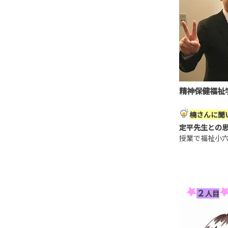
精神保健福祉
楠
さんに聞
定平先生との
授業で福祉小
２
人目