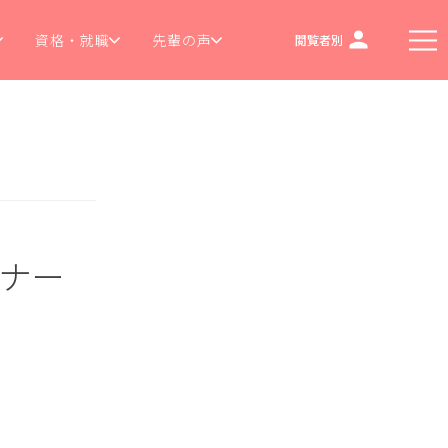
資格・就職
先輩の声
閲覧者別
ーナー