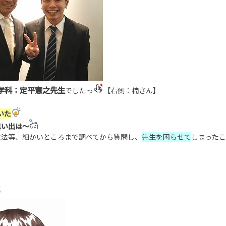
学科：定平憲之先生
でしたっ
【右側：楠さん】
いた
思い出は～
六法等、細かいところまで調べてから質問し、
先生を困らせて
しまった