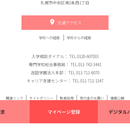
札幌市中央区南3条西1丁目
交通アクセス
学校への経路
学校からの経路
入学相談ダイアル：
TEL.0120-607033
専門学校総合事務局：
TEL.011-742-3441
吉田学園法人本部：
TEL.011-711-6070
キャリア支援センター：
TEL.011-711-1347
関連リンク
サイトポリシー
教員採用
寄付金のお願い
情報公開
(C) 専門学校北海道福祉・保育大学校｜吉田学園
請求
マイページ
登録
デジタル