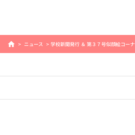
>
ニュース
>
学校新聞発行 ＆ 第３７号似顔絵コー
home