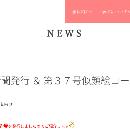
学科紹介
学校について
NEWS
聞発行 ＆ 第３７号似顔絵コ
え
お知らせ
７号
を発行
しましたのでご紹介します