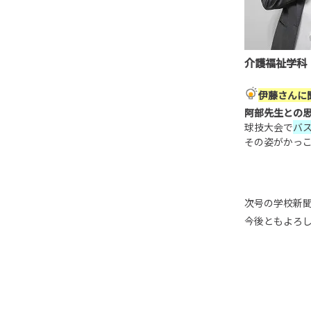
介護福祉学科
伊藤
さんに
阿部先生との
球技大会で
バ
その姿がかっ
次号の学校新
今後ともよろ