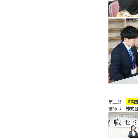
『内
第二部
講師は
株式