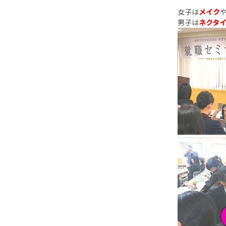
女子は
メイク
男子は
ネクタ