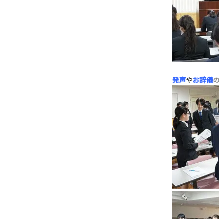
発声
や
お辞儀