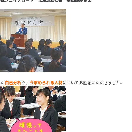
会社ジェイブロード 北海道支社長 前田健郎さま
けた
自己分析
や、
今求められる人材
についてお話をいただきました。