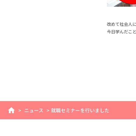
改めて社会人
今日学んだこと
>
ニュース
>
就職セミナーを行いました
home