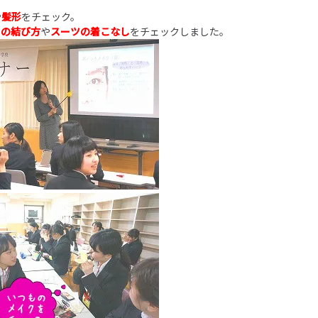
や
髪形
をチェック。
イの結び方
や
スーツの着こなし
をチェックしました。