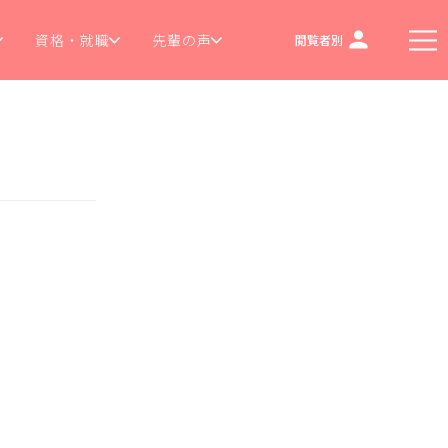
資格・就職
先輩の声
閲覧者別