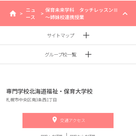
ニュ
保育未来学科 タッチレッスンⅢ
>
>
home
ース
～姉妹校連携授業
サイトマップ
グループ校一覧
専門学校北海道福祉・保育大学校
札幌市中央区南3条西1丁目
交通アクセス