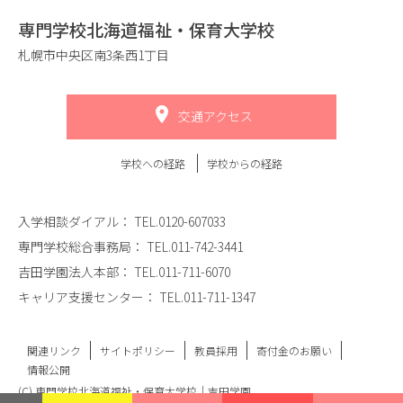
専門学校北海道福祉・保育大学校
札幌市中央区南3条西1丁目
交通アクセス
学校への経路
学校からの経路
入学相談ダイアル：
TEL.0120-607033
専門学校総合事務局：
TEL.011-742-3441
吉田学園法人本部：
TEL.011-711-6070
キャリア支援センター：
TEL.011-711-1347
関連リンク
サイトポリシー
教員採用
寄付金のお願い
情報公開
(C) 専門学校北海道福祉・保育大学校｜吉田学園