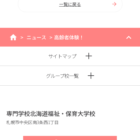
一覧に戻る
>
ニュース
>
高齢者体験！
home
サイトマップ
グループ校一覧
専門学校北海道福祉・保育大学校
札幌市中央区南3条西1丁目