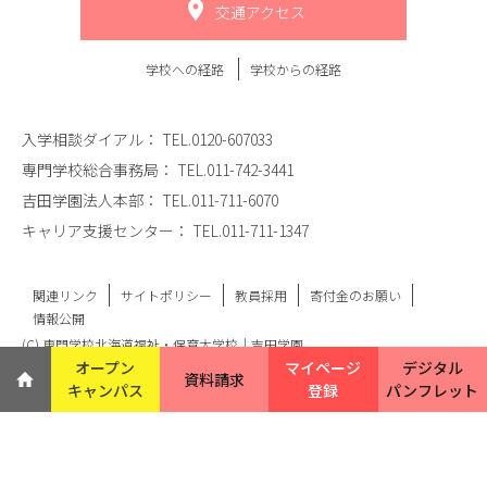
交通アクセス
学校への経路
学校からの経路
入学相談ダイアル：
TEL.0120-607033
専門学校総合事務局：
TEL.011-742-3441
吉田学園法人本部：
TEL.011-711-6070
キャリア支援センター：
TEL.011-711-1347
関連リンク
サイトポリシー
教員採用
寄付金のお願い
情報公開
(C) 専門学校北海道福祉・保育大学校｜吉田学園
オープン
マイページ
デジタル
資料請求
キャンパス
登録
パンフレット