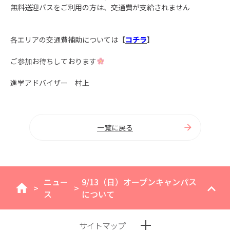
無料送迎バスをご利用の方は、交通費が支給されません
各エリアの交通費補助については【
コチラ
】
ご参加お待ちしております
進学アドバイザー 村上
一覧に戻る
ニュー
9/13（日）オープンキャンパス
>
>
home
ス
について
サイトマップ