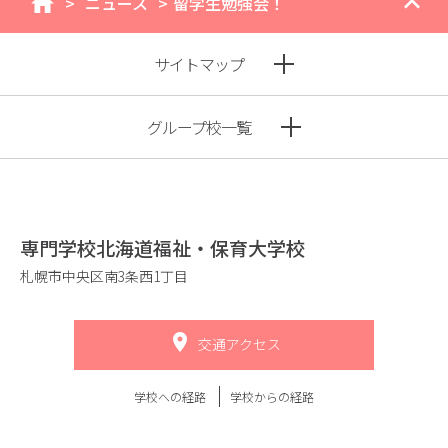
>
ニュース
>
留学生勉強会！
home
サイトマップ
グループ校一覧
専門学校北海道福祉・保育大学校
札幌市中央区南3条西1丁目
交通アクセス
学校への経路
学校からの経路