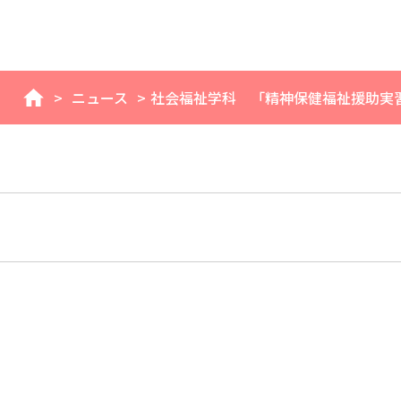
>
ニュース
>
社会福祉学科 「精神保健福祉援助実
home