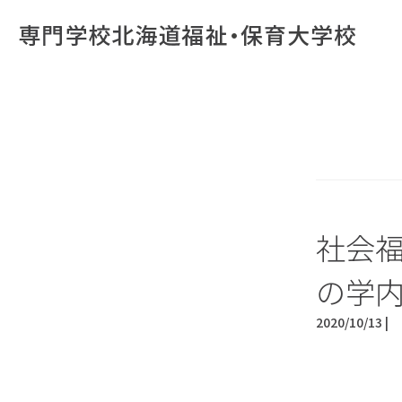
社会
の学
2020/10/13 |