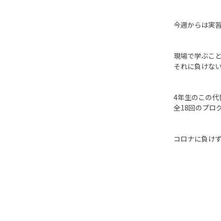
今週からは実
現場で学ぶこ
それに負けな
4年生のこの代
全18回のプロ
コロナに負け