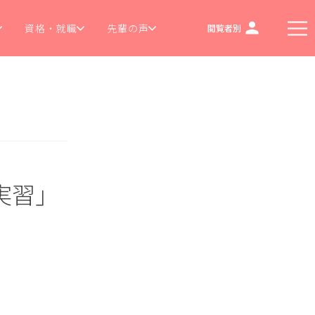
資格・就職
先輩の声
閲覧者別
実習」