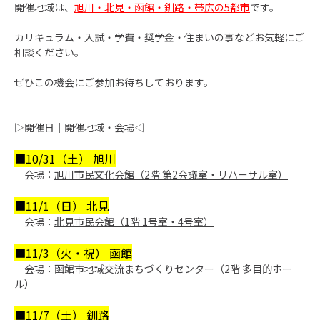
開催地域は、
旭川・北見・函館・釧路・帯広
の5都市
です。
カリキュラム・入試・学費・奨学金・住まいの事などお気軽にご
相談ください。
ぜひこの機会にご参加お待ちしております。
▷開催日｜開催地域・会場◁
■10/31（土） 旭川
会場：
旭川市民文化会館（2階 第2会議室・リハーサル室）
■11/1（日） 北見
会場：
北見市民会館（1階 1号室・4号室）
■11/3（火・祝） 函館
会場：
函館市地域交流まちづくりセンター（2階 多目的ホー
ル）
■11/7（土） 釧路