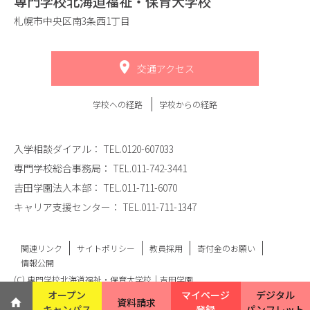
専門学校北海道福祉・保育大学校
札幌市中央区南3条西1丁目
交通アクセス
学校への経路
学校からの経路
入学相談ダイアル：
TEL.0120-607033
専門学校総合事務局：
TEL.011-742-3441
吉田学園法人本部：
TEL.011-711-6070
キャリア支援センター：
TEL.011-711-1347
関連リンク
サイトポリシー
教員採用
寄付金のお願い
情報公開
(C) 専門学校北海道福祉・保育大学校｜吉田学園
オープン
マイページ
デジタル
資料請求
キャンパス
登録
パンフレット