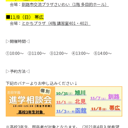
会場：
釧路市交流プラザさいわい（1階 多目的ホール）
■11/8（日） 帯広
会場：
とかちプラザ（4階 講習室401・402）
▷開催時間◁
①10:00
～ ②
11:00
～ ③12:00～
④13:00～ ⑤14:00～
▷予約方法◁
下記のバナーよりお
申し込みください↓
※高校3年生、既卒者が対象となります。（
2021年4月入学希望