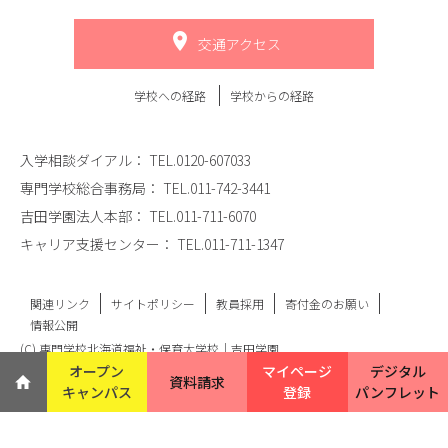
交通アクセス
学校への経路
学校からの経路
入学相談ダイアル：
TEL.0120-607033
専門学校総合事務局：
TEL.011-742-3441
吉田学園法人本部：
TEL.011-711-6070
キャリア支援センター：
TEL.011-711-1347
関連リンク
サイトポリシー
教員採用
寄付金のお願い
情報公開
(C) 専門学校北海道福祉・保育大学校｜吉田学園
オープン
マイページ
デジタル
資料請求
キャンパス
登録
パンフレット