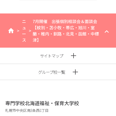
ニ
7月開催 出張個別相談会＆面談会
ュ
【紋別・苫小牧・帯広・旭川・室
>
>
home
ー
蘭・稚内・釧路・北見・函館・中標
ス
津】
サイトマップ
グループ校一覧
専門学校北海道福祉・保育大学校
札幌市中央区南3条西1丁目