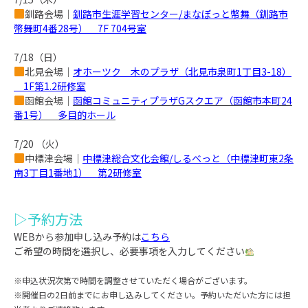
釧路会場｜
釧路市生涯学習センター/まなぼっと幣舞（釧路市
幣舞町4番28号） 7F 704号室
7/18
（日）
北見会場｜
オホーツク 木のプラザ（北見市泉町1丁目3-18）
1F第1.2研修室
函館会場｜
函館コミュニティプラザGスクエア（函館市本町24
番1号） 多目的ホール
7/20
（火）
中標津会場｜
中標津総合文化会館/しるべっと（中標津町東2条
南3丁目1番地1） 第2研修室
▷予約方法
WEB
から参加申し込み予約は
こちら
ご希望の時間を選択し、必要事項を入力してください
※申込状況次第で時間を調整させていただく場合がございます。
※開催日の2日前までにお申し込みしてください。予約いただいた方には担