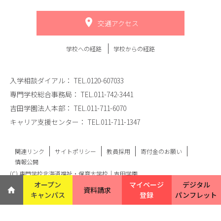
交通アクセス
学校への経路
学校からの経路
入学相談ダイアル：
TEL.0120-607033
専門学校総合事務局：
TEL.011-742-3441
吉田学園法人本部：
TEL.011-711-6070
キャリア支援センター：
TEL.011-711-1347
関連リンク
サイトポリシー
教員採用
寄付金のお願い
情報公開
(C) 専門学校北海道福祉・保育大学校｜吉田学園
オープン
マイページ
デジタル
資料請求
キャンパス
登録
パンフレット