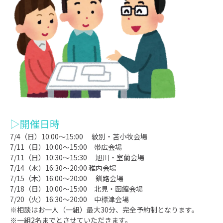
▷開催日時
7/4
（日）
10:00
～
15:00
紋別・苫小牧会場
7/11
（日）
10:00
～
15:00
帯広会場
7/11
（日）
10:30
～
15:30
旭川・室蘭会場
7/14
（水）
16:30
～
20:00
稚内会場
7/15
（木）
16:00
～
20:00
釧路会場
7/18
（日）
10:00
～
15:00
北見・函館会場
7/20
（火）
16:30
～
20:00
中標津会場
※相談はお一人（一組）最大
30
分、完全予約制となります。
※一組
2
名までとさせていただきます。