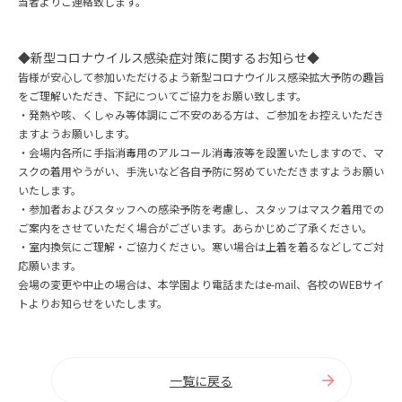
当者よりご連絡致します。
◆新型コロナウイルス感染症対策に関するお知らせ◆
皆様が安心して参加いただけるよう新型コロナウイルス感染拡大予防の趣旨
をご理解いただき、下記についてご協力をお願い致します。
・発熱や咳、くしゃみ等体調にご不安のある方は、ご参加をお控えいただき
ますようお願いします。
・会場内各所に手指消毒用のアルコール消毒液等を設置いたしますので、マ
スクの着用やうがい、手洗いなど各自予防に努めていただきますようお願い
いたします。
・参加者およびスタッフへの感染予防を考慮し、スタッフはマスク着用での
ご案内をさせていただく場合がございます。あらかじめご了承ください。
・室内換気にご理解・ご協力ください。寒い場合は上着を着るなどしてご対
応願います。
会場の変更や中止の場合は、本学園より電話またはe-mail、各校のWEBサイ
トよりお知らせをいたします。
一覧に戻る