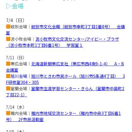
▷会場
7/4（日）
紋別会場｜
紋別市文化会館（紋別市幸町3丁目1番8号） 会議
室
苫小牧会場｜
苫小牧市文化交流センター/アイビー・プラザ
（苫小牧市本町1丁目6番1号） 学習室１
7/11
（日）
帯広会場｜
北海道新聞帯広支社（帯広市西4南9-1-4） A・B
会議室
旭川会場｜
旭川市ときわ市民ホール（旭川市5条通4丁目） 3
F研修室304・305
室蘭会場｜
室蘭市生涯学習センター・きらん（室蘭市中島町2
丁目22-1）
7/14
（水）
稚内会場｜
稚内市地域交流センター（稚内市中央3丁目6番1
号） 2F市民活動室
7/15
（木）