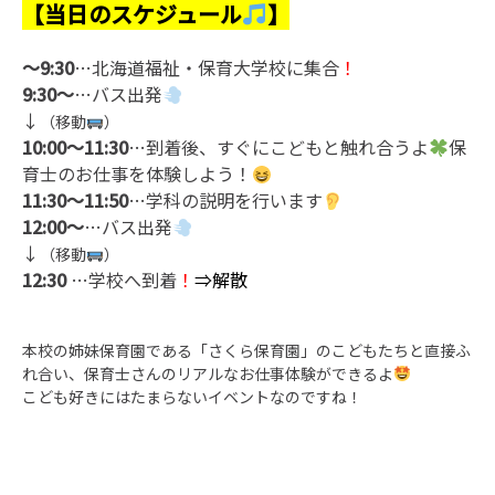
【当日のスケジュール
】
～9:30
…北海道福祉・保育大学校に集合
！
9:30～
…バス出発
↓
（移動
）
10:00～11:30
…到着後、すぐにこどもと触れ合うよ
保
育士のお仕事を体験しよう！
11:30～11:50
…学科の説明を行います
12:00～
…バス出発
↓
（移動
）
12:30
…学校へ到着
！
⇒解散
本校の姉妹保育園である「さくら保育園」のこどもたちと直接ふ
れ合い、保育士さんのリアルなお仕事体験ができるよ
こども好きにはたまらないイベントなのですね！