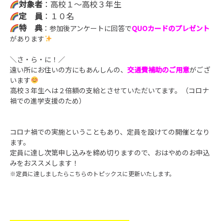
対象者
：高校１～高校３年生
定 員
：１０名
特 典
：参加後アンケートに回答で
QUOカードのプレゼント
があります
＼さ・ら・に！／
遠い所にお住いの方にもあんしんの、
交通費補助のご用意
がござ
います
高校３年生へは２倍額の支給とさせていただいてます。（コロナ
禍での進学支援のため）
コロナ禍での実施ということもあり、定員を設けての開催となり
ます。
定員に達し次第申し込みを締め切りますので、おはやめのお申込
みをおススメします！
※定員に達しましたらこちらのトピックスに更新いたします。