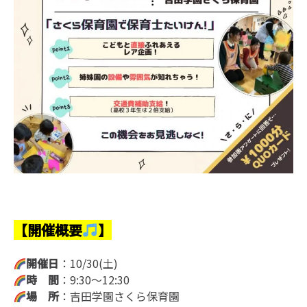
【開催概要
】
開催日
：10/30(土)
時 間
：9:30～12:30
場 所
：吉田学園さくら保育園