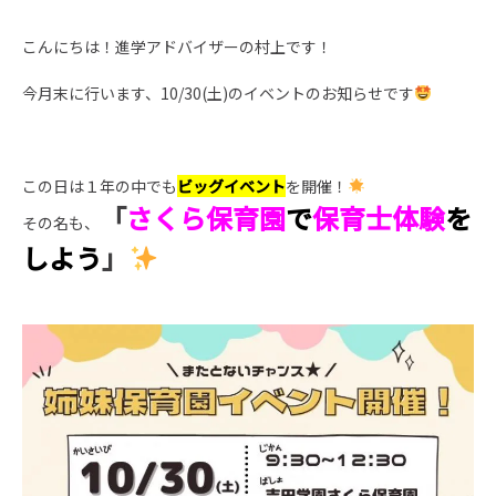
こんにちは！進学アドバイザーの村上です！
今月末に行います、10/30(土)のイベントのお知らせです
この日は１年の中でも
ビッグイベント
を開催！
「
さくら保育園
で
保育士体験
を
その名も、
しよう
」