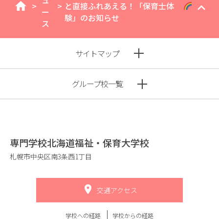
ュ
>
>
と直接ふれあえる！「保育士体
home
ー
験」のお知らせ
ス
サイトマップ
グループ校一覧
専門学校北海道福祉・保育大学校
札幌市中央区南3条西1丁目
交通アクセス
学校への経路
学校からの経路