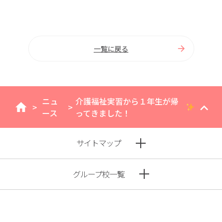
一覧に戻る
ニュ
介護福祉実習から１年生が帰
>
>
home
ース
ってきました！
サイトマップ
グループ校一覧