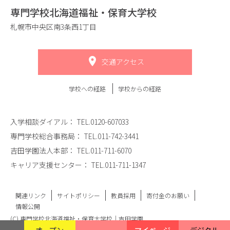
専門学校北海道福祉・保育大学校
札幌市中央区南3条西1丁目
交通アクセス
学校への経路
学校からの経路
入学相談ダイアル：
TEL.0120-607033
専門学校総合事務局：
TEL.011-742-3441
吉田学園法人本部：
TEL.011-711-6070
キャリア支援センター：
TEL.011-711-1347
関連リンク
サイトポリシー
教員採用
寄付金のお願い
情報公開
(C) 専門学校北海道福祉・保育大学校｜吉田学園