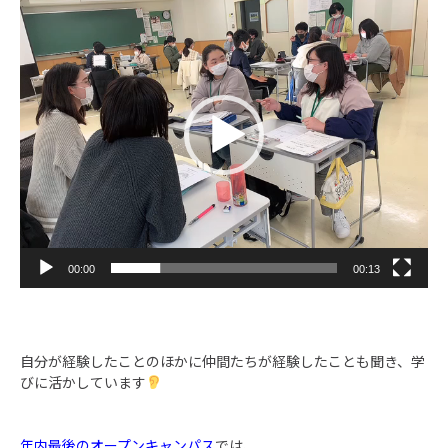
画
プ
レ
ー
ヤ
ー
00:00
00:13
自分が経験したことのほかに仲間たちが経験したことも聞き、学
びに活かしています
年内最後のオープンキャンパス
では、