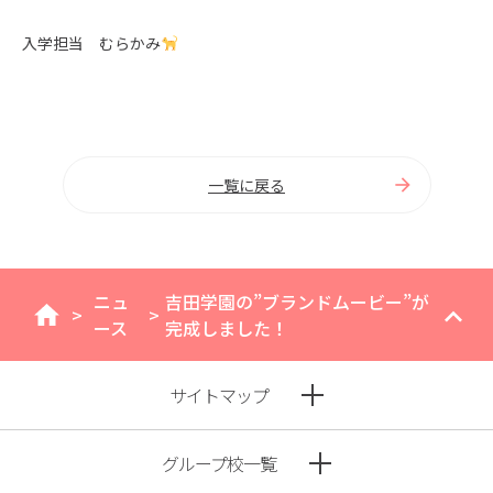
入学担当 むらかみ
一覧に戻る
ニュ
吉田学園の”ブランドムービー”が
>
>
home
ース
完成しました！
サイトマップ
グループ校一覧