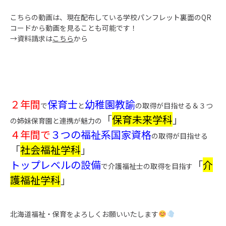
こちらの動画は、現在配布している学校パンフレット裏面のQR
コードから動画を見ることも可能です！
→資料請求は
こちら
から
２年間
保育士
幼稚園教諭
で
と
の取得が目指せる＆３つ
「
保育未来学科
」
の姉妹保育園と連携が魅力の
４年間で
３つの福祉系国家資格
の取得が目指せる
「
社会福祉学科
」
トップレベルの設備
「
介
で介護福祉士の取得を目指す
護福祉学科
」
北海道福祉・保育をよろしくお願いいたします