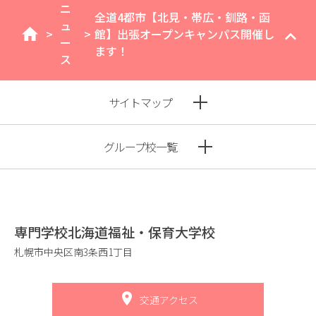
ニ
全道4都市【北見・帯広・釧路・函
ュ
>
>
館】出張オープンキャンパス開催し
home
ー
ます！
ス
サイトマップ
グループ校一覧
専門学校北海道福祉・保育大学校
札幌市中央区南3条西1丁目
交通アクセス