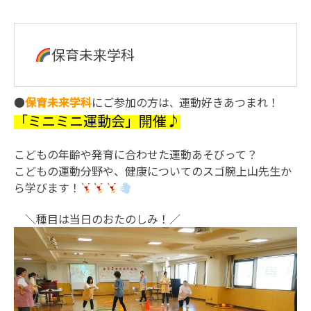
保育未来学科
●
保育未来学科
にご参加の方は
運動好きあつまれ！
、
「ミニミニ運動会」開催♪
こどもの年齢や発育に合わせた運動あそびって？
こどもの運動分野や、健康についてのスゴ腕上山先生か
ら学びます！
＼種目は当日のおたのしみ！／