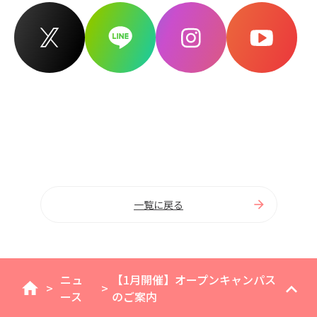
一覧に戻る
ニュ
【1月開催】オープンキャンパス
>
>
home
ース
のご案内