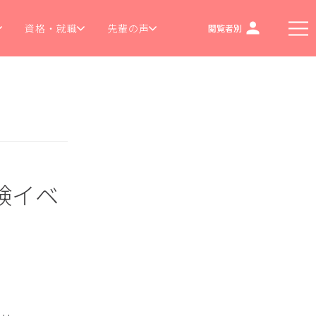
資格・就職
先輩の声
閲覧者別
験イベ