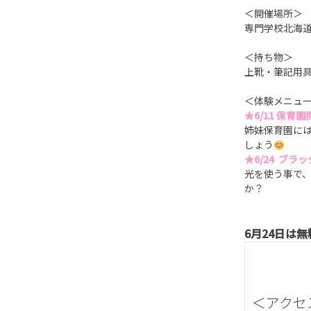
＜開催場所＞
専門学校北海
＜持ち物＞
上靴・筆記用
＜体験メニュ
★6/11 保育
姉妹保育園に
しょう
★6/24 ブラ
光を使う事で
か？
6月24日は
＜アクセ