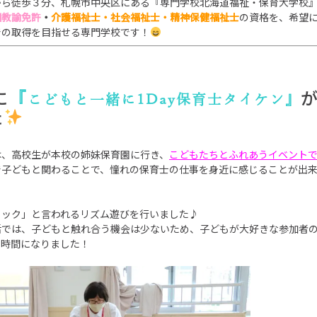
から徒歩３分、札幌市中央区にある『専門学校北海道福祉・保育大学校
園教諭免許
・
介護福祉士・社会福祉士・精神保健福祉士
の資格を、
希望
での取得を目指せる専門学校です！
に
『
こどもと一緒に
1Day保育士タイケン
』
た
は、
高校生が本校の姉妹保育園に行き、
こどもたちとふれあうイベント
で子どもと関わることで、憧れの保育士の仕事を身近に感じることが出
ミック」と言われるリズム遊びを行いました♪
活では、子どもと触れ合う機会は少ないため、子どもが大好きな参加者
な時間になりました！