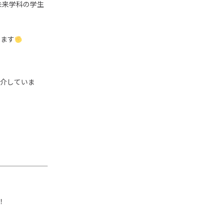
未来学科の学生
来ます
紹介していま
）
！