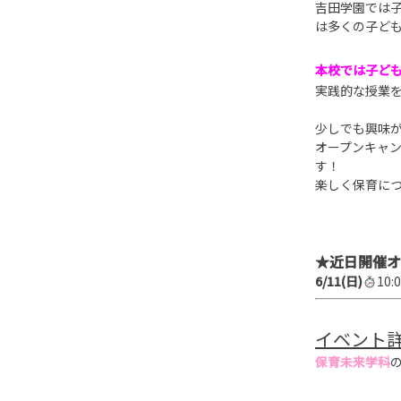
吉田学園では子
は多くの子ど
本校では子ど
実践的な授業
少しでも興味
オープンキャ
す！
楽しく保育に
★近日開催オ
6/11(日)
10
イベント
保育未来学科