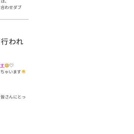
』は、
に合わせダブ
が行われ
です
♡
来ちゃいます
の皆さんにとっ