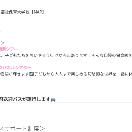
道福祉保育大学校
【MAP】
具
ー＞
園探索ツアー
は、子どもたちを思いやる仕掛けが沢山あります！そんな自慢の保育園
ックパネルシアター
、物語が輝きます
子どもから大人まで楽しめる幻想的な世界を一緒に
無料送迎バスが運行します
スサポート制度＞