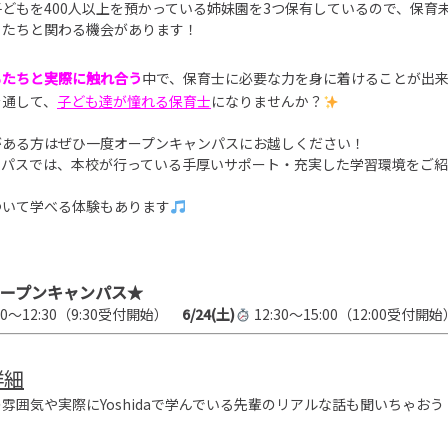
どもを400人以上を預かっている姉妹園を3つ保有しているので、保育
もたちと関わる機会があります！
もたちと実際に触れ合う
中
で、保育士に必要な力を身に着けることが出
を通して、
子ども達が憧れる保育士
になりませんか？
がある方はぜひ一度オープンキャンパスにお越しください！
ンパスでは、本校が行っている手厚いサポート・充実した学習環境をご
ついて学べる体験もあります
ープンキャンパス★
:00～12:30（9:30受付開始）
6/24(土)
12:30～15:00（12:00受付開始
詳細
の雰囲気や実際にYoshidaで学んでいる先輩のリアルな話も聞いちゃおう