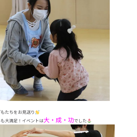
どもたちをお見送り
大・成・功
んも大満足！イベントは
でした