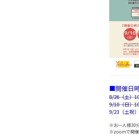
■開催日
8/26（土）10:
9/10（日）10:
9/23（土祝）1
※お一人様30
※zoomで開