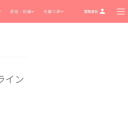
資格・就職
先輩の声
閲覧者別
ライン