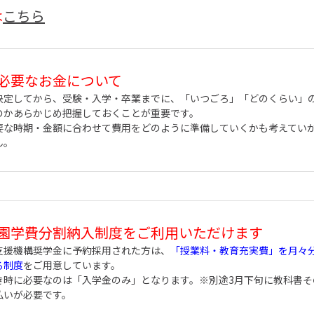
は
こちら
必要なお金について
決定してから、受験・入学・卒業までに、「いつごろ」「どのくらい」
のかあらかじめ把握しておくことが重要です。
要な時期・金額に合わせて費用をどのように準備していくかも考えてい
ん。
園学費分割納入制度をご利用いただけます
支援機構奨学金に予約採用された方は、
「授業料・教育充実費」を月々
る制度
をご用意しています。
き時に必要なのは「入学金のみ」となります。※別途3月下旬に教科書そ
払いが必要です。