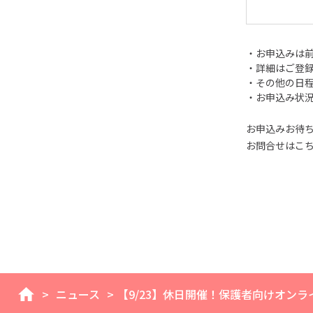
・お申込みは
・詳細はご登
・その他の日
・お申込み状
お申込みお待
お問合せはこちら
>
ニュース
>
【9/23】休日開催！保護者向けオン
home