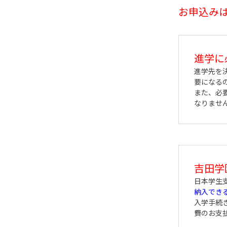
お申込み
進学に
進学先を
要になる
また、必
なりませ
吉田学
日本学生
納入でき
入学手続
費のお支