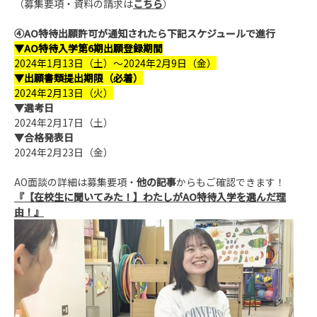
（募集要項・資料の請求は
こちら
）
④AO特待出願許可が通知されたら下記スケジュールで進行
▼AO特待入学第6期出願登録期間
2024年1月13日（土）～2024年2月9日（金）
▼出願書類提出期限（必着）
2024年2月13日（火）
▼選考日
2024年2月17日（土）
▼合格発表日
2024年2月23日（金）
AO面談の詳細は募集要項・
他の記事
からもご確認できます！
『【在校生に聞いてみた！】わたしが
AO
特待入学を選んだ理
由！』