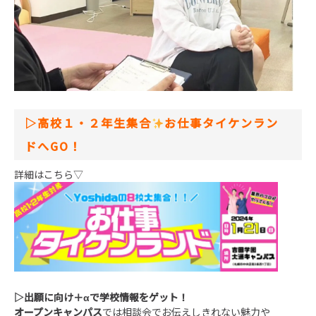
▷高校１・２年生集合
お仕事タイケンラン
ドへGO！
詳細はこちら▽
▷
出願に向け＋
α
で学校情報をゲット！
オープンキャンパス
では相談会でお伝えしきれない魅力や