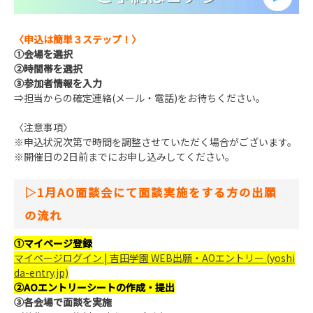
〈申込は簡単３ステップ！〉
①
会場を選択
②
時間帯を選択
③
参加者情報を入力
⇒担当からの確定連絡(メール・電話)をお待ちください。
〈注意事項〉
※申込状況次第で時間を調整させていただく場合がございます。
※開催日の2日前までにお申し込みしてください。
▷1月AO面談会にて面談実施をする方の出願
の流れ
①
マイページ登録
マイページログイン | 吉田学園 WEB出願・AOエントリー (yoshi
da-entry.jp)
②
AO
エントリーシートの作成・提出
③
各会場で面談を実施