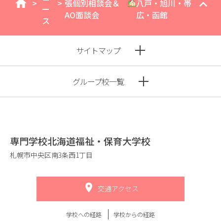
>
>
張個別相談会＆
八戸・旭川・帯
home
ー
AO面談会
広・函館
ス
サイトマップ
グループ校一覧
専門学校北海道福祉・保育大学校
札幌市中央区南3条西1丁目
交通アクセス
学校への経路
学校からの経路