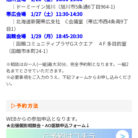
｜ドーミーイン旭川（旭川市5条通6丁目964-1)
帯広会場 1/27（土）11:30-14:30
｜北海道新聞帯広支社 C会議室（帯広市西4条南9丁
目1）
函館会場 1/29（月）18:45-20:30
｜函館コミュニティプラザGスクエア ４F 多目的室
（函館市本町24-1）
※相談はお一人(一組)最大30分、完全予約制となります。一組2
名までとさせていただきます。
※必要事項をご入力のうえ、下記フォームからお申し込みくださ
い。
▷
予約方法
WEBからの参加申込となります。
★
出張個別相談会・
AO
面談申込フォーム
↓