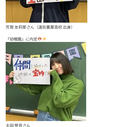
芳賀 友莉那さん（遠別農業高校 出身）
『幼稚園』に内定
太田 琴音さん