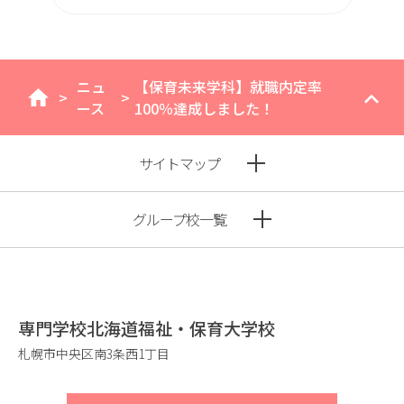
ニュ
【保育未来学科】就職内定率
>
>
home
ース
100％達成しました！
サイトマップ
グループ校一覧
専門学校北海道福祉・保育大学校
札幌市中央区南3条西1丁目