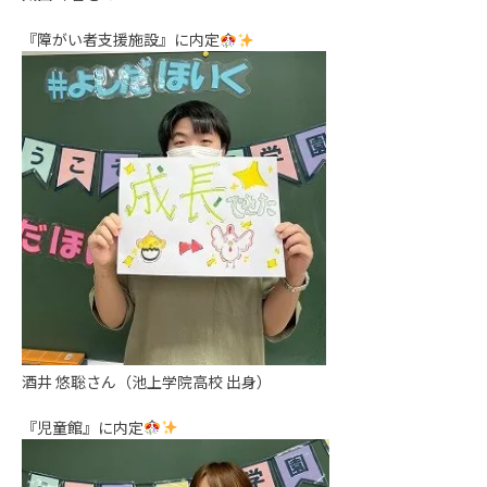
『障がい者支援施設』に内定
酒井 悠聡さん（池上学院高校 出身）
『児童館』に内定