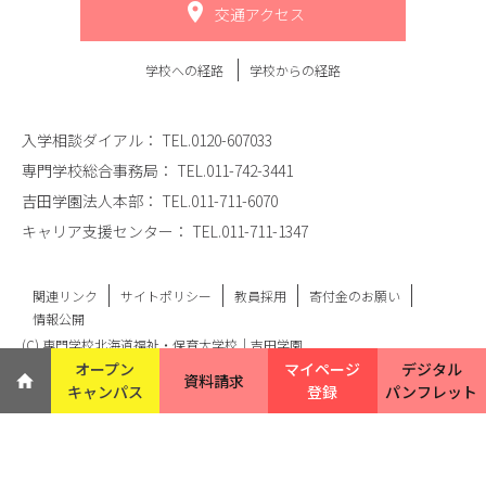
交通アクセス
学校への経路
学校からの経路
入学相談ダイアル：
TEL.0120-607033
専門学校総合事務局：
TEL.011-742-3441
吉田学園法人本部：
TEL.011-711-6070
キャリア支援センター：
TEL.011-711-1347
関連リンク
サイトポリシー
教員採用
寄付金のお願い
情報公開
(C) 専門学校北海道福祉・保育大学校｜吉田学園
オープン
マイページ
デジタル
資料請求
キャンパス
登録
パンフレット