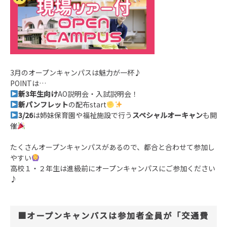
3月のオープンキャンパスは魅力が一杯♪
POINTは…
新3年生向け
AO説明会・入試説明会！
新パンフレット
の配布start
3/26
は姉妹保育園や福祉施設で行う
スペシャルオーキャン
も開
催
たくさんオープンキャンパスがあるので、都合と合わせて参加し
やすい
高校１・２年生は進級前にオープンキャンパスにご参加ください
♪
■オープンキャンパスは参加者全員が「交通費