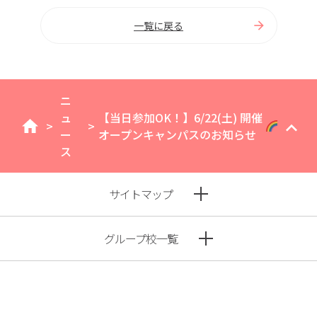
一覧に戻る
ニ
ュ
【当日参加OK！】6/22(土) 開催
>
>
home
ー
オープンキャンパスのお知らせ
ス
サイトマップ
グループ校一覧