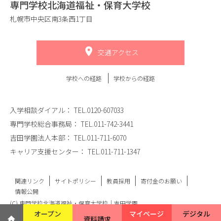
専門学校北海道福祉・保育大学校
札幌市中央区南3条西1丁目
交通アクセス
学校への経路
学校からの経路
入学相談ダイアル：
TEL.0120-607033
専門学校総合事務局：
TEL.011-742-3441
吉田学園法人本部：
TEL.011-711-6070
キャリア支援センター：
TEL.011-711-1347
関連リンク
サイトポリシー
教員採用
寄付金のお願い
情報公開
(C) 専門学校北海道福祉・保育大学校｜吉田学園
オープン
マイページ
デジタル
資料請求