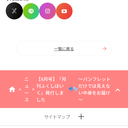
一覧に戻る
ニ
【6月号】『月
～パンフレット
ュ
刊ふくしほい
だけでは見えな
>
>
home
ー
く』発行しま
い中身をお届け
ス
した
～
サイトマップ