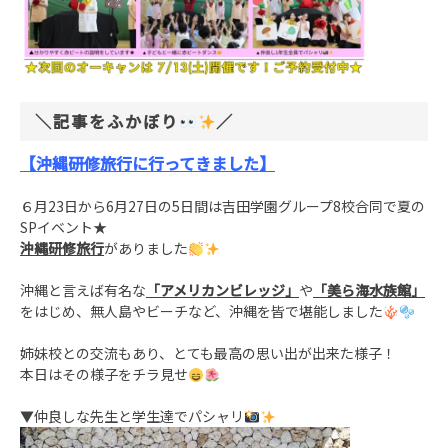
＼記事をふかぼり
／
【沖縄研修旅行に行ってきました】
６月23日から6月27日の5日間は吉田学園グループ8校合同で夏の
SPイベント★
沖縄研修旅行
がありました
沖縄と言えば有名な
「アメリカンビレッジ」
や
「美ら海水族館」
をはじめ、無人島やビーチなど、沖縄を皆で堪能しました
姉妹校との交流もあり、とても最高の思い出が出来た様子！
本日はその様子をチラ見せ
▼仲良しな先生と学生達でパシャリ