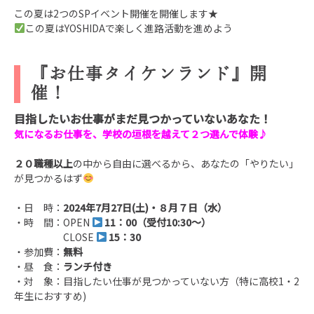
この夏は2つのSPイベント開催を開催します★
この夏はYOSHIDAで楽しく進路活動を進めよう
『お仕事タイケンランド』開
催！
目指したいお仕事がまだ見つかっていないあなた
！
気になるお仕事を、学校の垣根を越えて２つ選んで体験
♪
２０職種以上
の中から自由に選べるから、あなたの「やりたい」
が見つかるはず
・日 時：
2024年7月27日(土)・８月７日（水）
・時 間：OPEN
11：00（受付10:30～）
CLOSE
15：30
・参加費：
無料
・昼 食：
ランチ付き
・対 象：目指したい仕事が見つかっていない方（特に高校1・2
年生
におすすめ
)