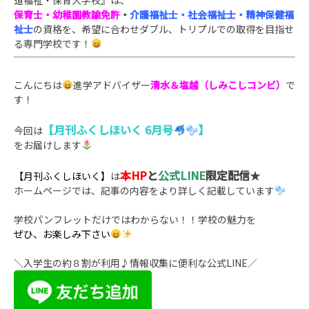
道福祉・保育大学校』は、
保育士・幼稚園教諭免許
・
介護福祉士・社会福祉士・精神保健福
祉士
の資格を、
希望に合わせダブル、トリプルでの取得を目指せ
る専門学校です！
こんにちは
進学アドバイザー
清水＆塩越（しみこしコンビ）
で
す！
【月刊ふくしほいく 6月号
】
今回は
をお届けします
本HP
と
公式LINE
限定配信
★
【月刊ふくしほいく】
は
ホームページでは、記事の内容をより詳しく記載しています
学校パンフレットだけではわからない！！学校の魅力を
ぜひ、お楽しみ下さい
＼入学生の約８割が利用♪情報収集に便利な公式LINE／