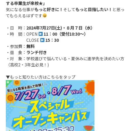
する卒業生が来校★」
気になる仕事が
もっと好きに！
そして
もっと目指したい！
と思っ
てもらえるはずです
・日 時：
2024年7月27日(土)・８月７日（水）
・時 間：OPEN
11：00（受付10:30～）
CLOSE
15：30
・参加費：
無料
・昼 食：
ランチ付き
・対 象：学校選びで悩んでいる・夏休みに進学先を決めたい方
（高校2・3年生必見！
)
▼もっと知りたい方はこちらをタップ