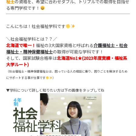
祉士
の資格を、
希望に合わせダブル、トリプルでの取得を目指せ
る専門学校です！
こんにちは！社会福祉学科です
＼社会福祉学科とは？？／
北海道で唯一！
福祉の3大国家資格と呼ばれる
介護福祉士・社会
福祉士・精神保健福祉士
の取得が可能な学科です！
そして、国家試験合格率は
北海道No1★(2023年度実績・福祉系
大学ルート)
（社会福祉士・精神保健福祉士は、困っている人の相談に乗り、困りごとを解決するため
にサポートする事が仕事です
）
▼学科について詳しく知りたい方は下の画像をタップしてね