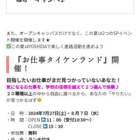
また、オープンキャンパスだけでなく、この夏は2つのSPイベン
ト開催を開催します★
この夏はYOSHIDAで楽しく進路活動を進めよう
『お仕事タイケンランド』開
催！
目指したいお仕事がまだ見つかっていないあなた
！
気になるお仕事を、学校の垣根を越えて２つ選んで体験
♪
２０職種以上
の中から自由に選べるから、あなたの「やりたい」
が見つかるはず
・日 時：
2024年7月27日(土)・８月７日（水）
・時 間：OPEN
11：00（受付10:30～）
CLOSE
15：30
・参加費：
無料
・昼 食：
ランチ付き