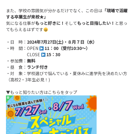
また、学校の雰囲気が分かるだけでなく、この日は
「現場で活躍
する卒業生が来校★」
気になる仕事が
もっと好きに！
そして
もっと目指したい！
と思っ
てもらえるはずです
・日 時：
2024年7月27日(土)・８月７日（水）
・時 間：OPEN
11：00（受付10:30～）
CLOSE
15：30
・参加費：
無料
・昼 食：
ランチ付き
・対 象：学校選びで悩んでいる・夏休みに進学先を決めたい方
（高校2・3年生必見！
)
▼もっと知りたい方はこちらをタップ