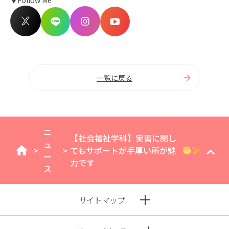
一覧に戻る
ニ
【社会福祉学科】実習に関し
ュ
>
>
てもサポートが手厚い所が魅
home
ー
力です
ス
サイトマップ