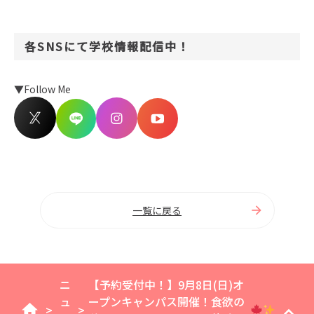
各SNSにて学校情報配信中！
▼Follow Me
一覧に戻る
ニ
【予約受付中！】9月8日(日)オ
ュ
ープンキャンパス開催！食欲の
>
>
home