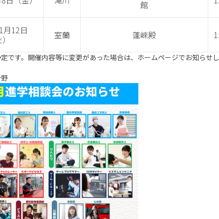
1月8日（金）
滝川
1
館
11月12日
室蘭
蓬崍殿
1
火）
予定です。開催内容等に変更があった場合は、ホームページでお知らせ
分野