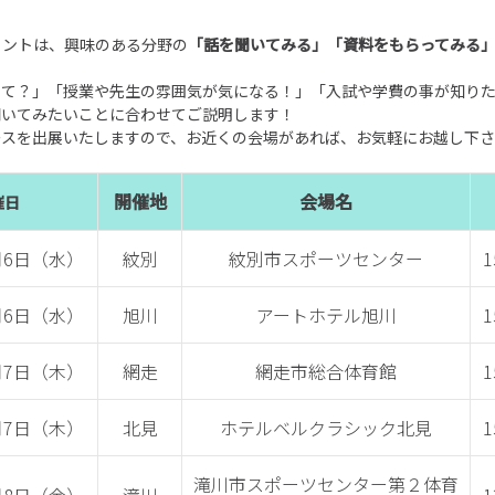
イントは、興味のある分野の
「話を聞いてみる」「資料をもらってみる
って？」「授業や先生の雰囲気が気になる！」「入試や学費の事が知り
聞いてみたいことに合わせてご説明します！
ースを出展いたしますので、お近くの会場があれば、お気軽にお越し下
開催地
会場名
催日
1月6日（水）
紋別
紋別市スポーツセンター
1
1月6日（水）
旭川
アートホテル旭川
1
1月7日（木）
網走
網走市総合体育館
1
1月7日（木）
北見
ホテルベルクラシック北見
1
滝川市スポーツセンター第２体育