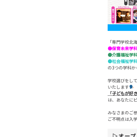
「専門学校北
●保育未来学
●介護福祉学
●社会福祉学
の3つの学科
学校選びをし
いたします
「子どもが好
は、あなたに
みなさまのご
ご不明点は入学相
▷オープ