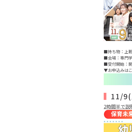
■持ち物：上
■会場：専門
■受付開始：開
▼お申込みは
11/9
2時間半で説