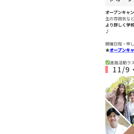
オープンキャ
生の雰囲気な
より詳しく学
♪
開催日程・申
★
オープンキ
進路活動ラ
11/