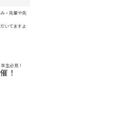
並み・先輩や先
ただいてますよ
２年生必見！
開催！