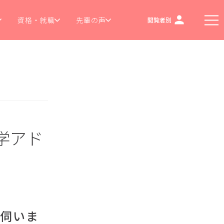
資格・就職
先輩の声
閲覧者別
学アド
伺いま