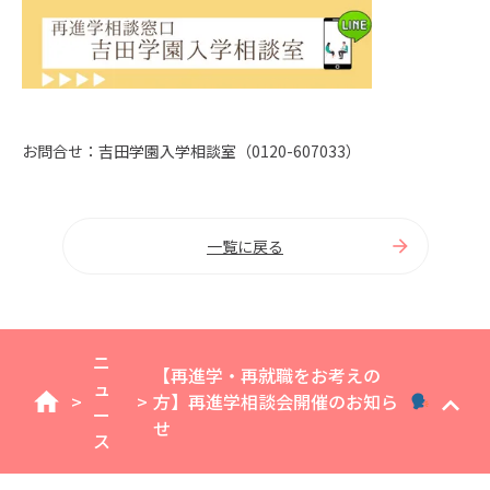
お問合せ：吉田学園入学相談室（0120-607033）
一覧に戻る
ニ
【再進学・再就職をお考えの
ュ
>
>
方】再進学相談会開催のお知ら
home
ー
せ
ス