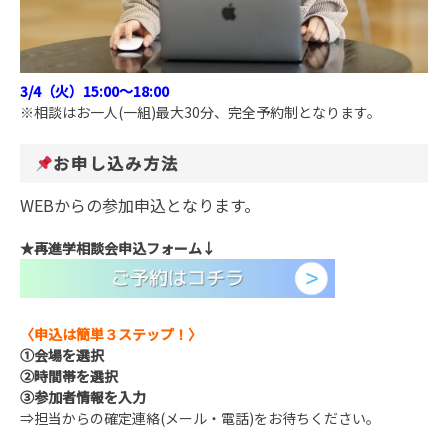
3/4（火）15:00～18:00
※相談はお一人(一組)最大30分、完全予約制となります。
お申し込み方法
WEBからの参加申込となります。
★再進学
相談会
申込フォーム
↓
〈申込は簡単３ステップ！〉
①
会場を選択
②
時間帯を選択
③
参加者情報を入力
⇒担当からの確定連絡(メール・電話)をお待ちください。