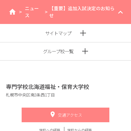
ニュー
【重要】追加入試決定のお知ら
>
>
home
ス
せ
サイトマップ
グループ校一覧
専門学校北海道福祉・保育大学校
札幌市中央区南3条西1丁目
交通アクセス
学校への経路
学校からの経路