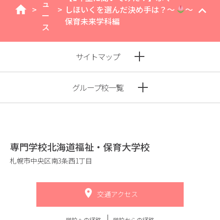
ュ
>
>
しほいくを選んだ決め手は？～
～
home
ー
保育未来学科編
ス
サイトマップ
グループ校一覧
専門学校北海道福祉・保育大学校
札幌市中央区南3条西1丁目
交通アクセス
学校への経路
学校からの経路